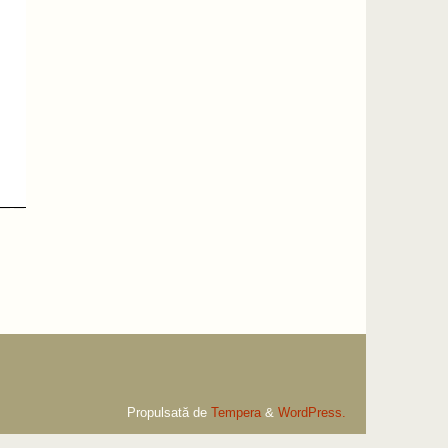
Propulsată de
Tempera
&
WordPress.