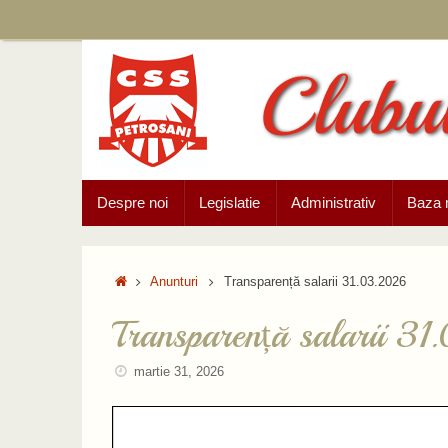
Sari
la
conținut
Sari
Despre noi
Legislatie
Administrativ
Baza 
la
conținut
Prima
Anunturi
Transparență salarii 31.03.2026
pagină
Transparență salarii 3
martie 31, 2026