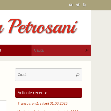
Caută după:
t
Caută
Caută
Caută
după:
Articole recente
Transparență salarii 31.03.2026