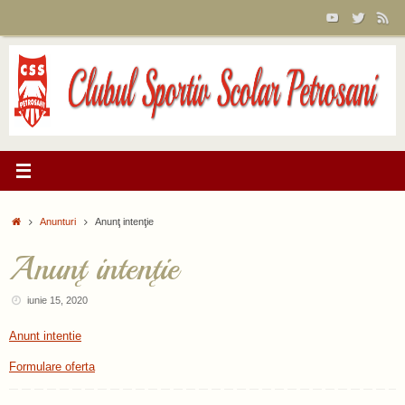
Sari
la
conținut
Prima
Anunturi
Anunţ intenţie
pagină
Anunţ intenţie
iunie 15, 2020
Anunt intentie
Formulare oferta