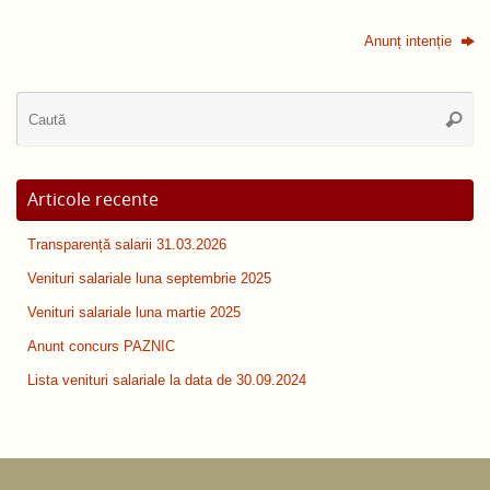
Anunț intenție
Ca
Caută
du
Articole recente
Transparență salarii 31.03.2026
Venituri salariale luna septembrie 2025
Venituri salariale luna martie 2025
Anunt concurs PAZNIC
Lista venituri salariale la data de 30.09.2024