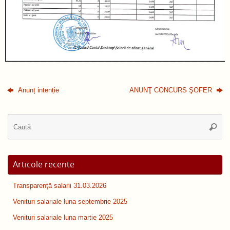
Anunț intenție
ANUNŢ CONCURS ŞOFER
Ca
Caută
du
Articole recente
Transparență salarii 31.03.2026
Venituri salariale luna septembrie 2025
Venituri salariale luna martie 2025