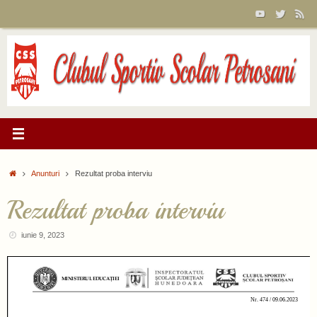
Sari
la
conținut
Prima
Anunturi
Rezultat proba interviu
pagină
Rezultat proba interviu
iunie 9, 2023