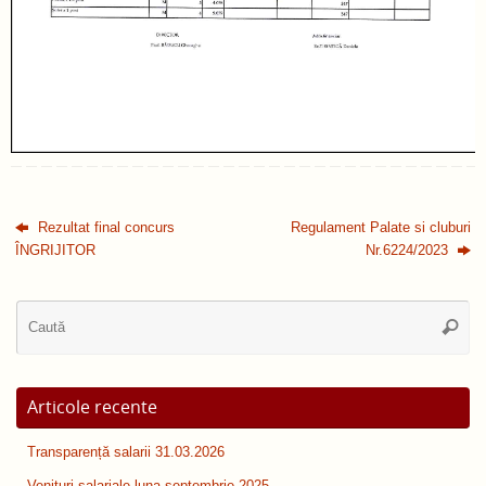
Rezultat final concurs
Regulament Palate si cluburi
ÎNGRIJITOR
Nr.6224/2023
Ca
Caută
du
Articole recente
Transparență salarii 31.03.2026
Venituri salariale luna septembrie 2025