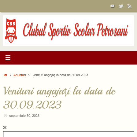
Sari
la
conținut
Prima
Anunturi
Venituri angajați la data de 30.09.2023
pagină
Venituri angajați la data de
30.09.2023
septembrie 30, 2023
30