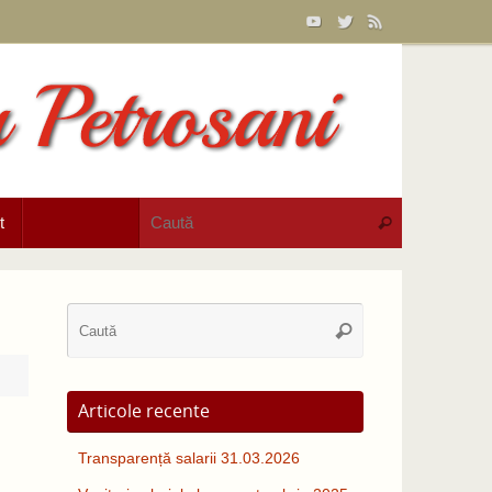
Caută după:
t
Caută
Caută
Caută
după:
Articole recente
Transparență salarii 31.03.2026