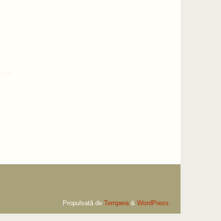
Propulsată de
Tempera
&
WordPress.