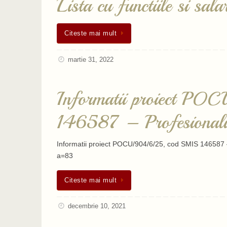
Lista cu functiile si sa
Citeste mai mult
martie 31, 2022
Informatii proiect P
146587 – Profesionaliz
Informatii proiect POCU/904/6/25, cod SMIS 146587 –
a=83
Citeste mai mult
decembrie 10, 2021