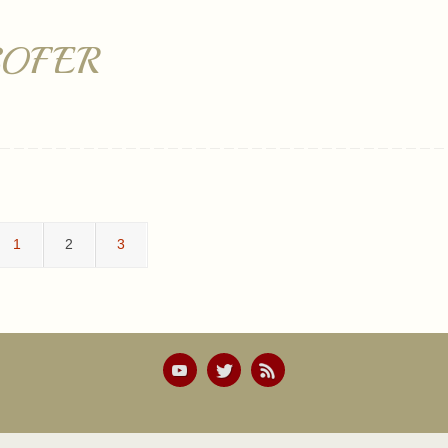
ŞOFER
1
2
3