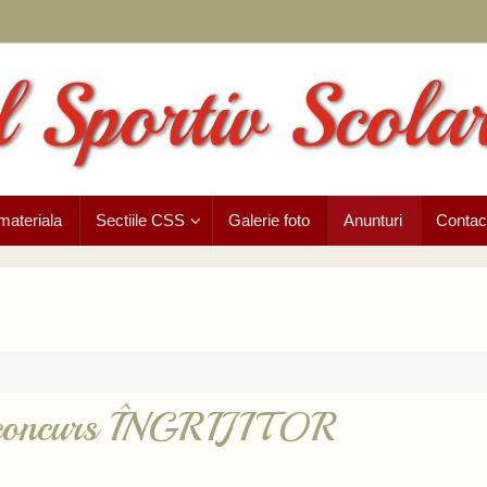
materiala
Sectiile CSS
Galerie foto
Anunturi
Contac
re concurs ÎNGRIJITOR