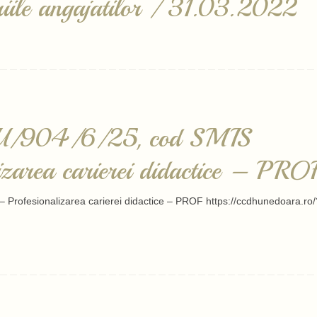
lariile angajatilor / 31.03.2022
OCU/904/6/25, cod SMIS
area carierei didactice – PRO
 Profesionalizarea carierei didactice – PROF https://ccdhunedoara.ro/