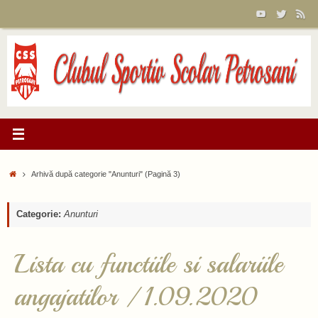
Sari
la
conținut
Prima
Arhivă după categorie "Anunturi"
(Pagină 3)
pagină
Categorie:
Anunturi
Lista cu functiile si salariile
angajatilor / 1.09.2020