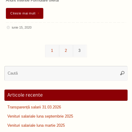
Anunt intentie Formulare oferta
Citeste mai mult
iunie 15, 2020
1
2
3
Ca
Caută
du
Articole recente
Transparență salarii 31.03.2026
Venituri salariale luna septembrie 2025
Venituri salariale luna martie 2025